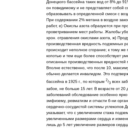
Донецкого
бассейна
таких
вод
от
8
%
до
91
он
повидимому
и
не
представляет
собой
с
образовывать
в
определенной
смеси
с
воз
При
содержании
2
%
метана
в
воздухе
зако
работ
,
е
)
Окислы
азота
образуются
при
пр
проветриванием
мест
работы
.
Жалобы
уб
хрон
.
отравления
окислами
азота
,
ж
)
Прод
производственная
вредность
подземных
р
происходит
неполное
сгорание
;
к
тому
же
копотью
и
тем
еще
более
способствует
ум
описанных
производственных
вредностей
Вполне
естественно
,
что
после
10
,
максим
обычно
делается
инвалидом
.
Это
подтвер
2
бассейна
в
1925
г
.,
по
которым
/
всех
за
3
забое
,
не
больше
15
лет
.
В
возрасте
от
20
заболеваний
обследование
особенно
ярко
эмфизему
,
ревматизм
и
отчасти
б
-
ни
орга
сердечно
-
сосудистой
системы
углекопов
Д
указывает
,
что
с
увеличением
стажа
подзе
увеличенными
размерами
сердца
и
измен
лишь
до
5
лет
увеличение
размеров
сердц