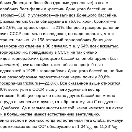
абочих
Донецкого
бассейна
(
данные
довоенные
)
в
два
с
норабочих
Вест
-
фалии
и
крестьян
Донецкого
бассейна:
на
,
вторых
—
610
.
У
углекопов
—
инвалидов
Донецкого
бассейна
,
физема
легких
была
обнаружена
в
76
,
6
%,
хрон
.
бронхит
—
в
в
32
,
6
%,
артериосклероз
—
в
21
%.
Вопрос
о
распространении
очих
СССР
еще
мало
исследован
;
но
надо
полагать
,
что
и
странен
сильно
.
Из
158
вскрытий
горнорабочих
Донецкого
невмокониоз
отмечен
в
96
случаях
,
т
.
е
.
у
64
%
всех
вскрытых
.
горнорабочих
,
повидимому
в
СССР
не
так
сильно
лидов
,
горнорабочих
Донецкого
бассейна
,
он
обнаружен
был
илостома
)
,
считающийся
также
обычно
проф
.
б
-
ныо
ледовавшей
в
1925
г
.
горнорабочих
Донецкого
бассейна
,
не
был
гие
разнообразные
паразитические
черви
почти
у
30
,
8
%
chocepha
-
lus
trichiurus
—
22
,
8
%).
Все
сказанное
выше
относится
90
%
всего
угля
в
СССР
,
в
силу
чего
удельный
вес
др
.
ичтожен
.
В
общих
чертах
о
шахтах
других
бассейнов
можно
а
труда
в
них
легче
и
лучше
,
гл
.
обр
.
потому
,
что
t
°
воздуха
в
Донбасса
.
Да
и
запыленности
нет
той
,
какая
имеется
в
шахтах
ти
в
большинстве
имеют
естественную
вентиляцию
,
енно
весной
и
осенью
,
когда
естественная
тяга
слаба
,
пожалуй
еремховских
копях
СО
*
обнаружено
от
1
,
04
°/
до
11
,
28
°/
о
,
оо
0