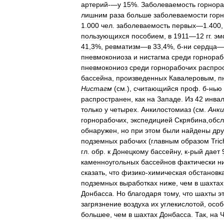
артерий
-—
у
15
%.
Заболеваемость
горнор
лишним
раза
больше
заболеваемости
гор
1
.
000
чел
.
заболеваемость
первых
—
1
.
400
пользующихся
пособием
,
в
1911
—
12
гг
.
эм
41
,
3
%,
ревматизм
—
в
33
,
4
%,
б
-
ни
сердца
—
пневмокониоза
и
нистагма
среди
горнораб
пневмокониоз
среди
горнорабочих
распро
бассейна
,
произведенных
Кавалеровым
,
п
Нистагм
(
см
.),
считающийся
проф
.
б
-
нью
распространен
,
как
на
Западе
.
Из
42
инва
только
у
четырех
.
Анкилостомиаз
(
см
.
Анк
горнорабочих
,
экспедицией
Скрябина
,
обс
обнаружен
,
но
при
этом
были
найдены
дру
подземных
рабочих
(
главным
образом
Tri
гл
.
обр
.
к
Донецкому
бассейну
,
к
-
рый
дает
каменноугольных
бассейнов
фактически
н
сказать
,
что
физико
-
химическая
обстановк
подземных
выработках
ниже
,
чем
в
шахтах
Донбасса
.
Но
благодаря
тому
,
что
шахты
э
загрязнение
воздуха
их
углекислотой
,
особ
большее
,
чем
в
шахтах
Донбасса
.
Так
,
на
Ч