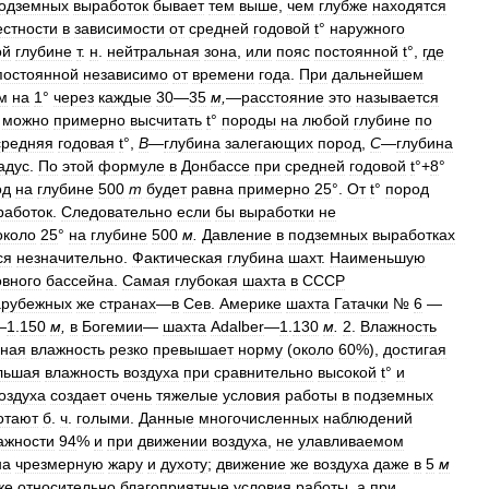
одземных
выработок
бывает
тем
выше
,
чем
глубже
находятся
естности
в
зависимости
от
средней
годовой
t
°
наружного
ой
глубине
т
.
н
.
нейтральная
зона
,
или
пояс
постоянной
t
°,
где
постоянной
независимо
от
времени
года
.
При
дальнейшем
м
на
1
°
через
каждые
30
—
35
м
,
—
расстояние
это
называется
можно
примерно
высчитать
t
°
породы
на
любой
глубине
по
средняя
годовая
t
°,
В
—
глубина
залегающих
пород
,
С
—
глубина
адус
.
По
этой
формуле
в
Донбассе
при
средней
годовой
t
°+
8
°
од
на
глубине
500
т
будет
равна
примерно
25
°.
От
t
°
пород
работок
.
Следовательно
если
бы
выработки
не
около
25
°
на
глубине
500
м
.
Давление
в
подземных
выработках
ся
незначительно
.
Фактическая
глубина
шахт
.
Наименьшую
вного
бассейна
.
Самая
глубокая
шахта
в
СССР
арубежных
же
странах
—
в
Сев
.
Америке
шахта
Гатачки
№
6
—
—
1
.
150
м
,
в
Богемии
—
шахта
Adalber
—
1
.
130
м
.
2
.
Влажность
ьная
влажность
резко
превышает
норму
(
около
60
%),
достигая
льшая
влажность
воздуха
при
сравнительно
высокой
t
°
и
оздуха
создает
очень
тяжелые
условия
работы
в
подземных
отают
б
.
ч
.
голыми
.
Данные
многочисленных
наблюдений
ажности
94
%
и
при
движении
воздуха
,
не
улавливаемом
на
чрезмерную
жару
и
духоту
;
движение
же
воздуха
даже
в
5
м
же
относительно
благоприятные
условия
работы
,
а
при