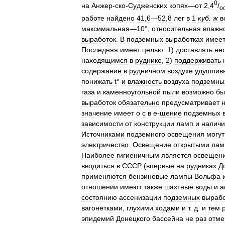
0
на
Анжер
-
ско
-
Судженских
копях
—
от
2
,
4
/
о
работе
найдено
41
,
6
—
52
,
8
лег
в
1
куб
.
ж
в
максимальная
—
10
°,
относительная
влажн
выработок
.
В
подземных
выработках
имее
Последняя
имеет
целью:
1
)
доставлять
не
находящимся
в
руднике
,
2
)
поддерживать
содержание
в
рудничном
воздухе
удушлив
понижать
t
°
и
влажность
воздуха
подземны
газа
и
каменноугольной
пыли
возможно
бы
выработок
обязательно
предусматривает
значение
имеет
о
с
в
е
-
щение
подземных
зависимости
от
конструкции
ламп
и
налич
Источниками
подземного
освещения
могут
электричество
.
Освещение
открытыми
лам
Наиболее
гигиеничным
является
освещен
вводиться
в
СССР
(
впервые
на
рудниках
Д
применяются
бензиновые
лампы
Вольфа
отношении
имеют
также
шахтные
воды
и
а
состоянию
ассенизации
подземных
вырабо
вагонетками
,
глухими
ходами
и
т
.
д
.
и
тем
эпидемий
Донецкого
бассейна
не
раз
отме