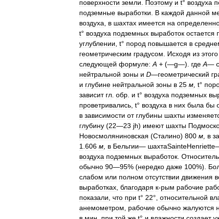
поверхности
земли
.
Поэтому
и
t
°
воздуха
п
подземные
выработки
.
В
каждой
данной
м
воздуха
,
в
шахтах
имеется
на
определенн
t
°
воздуха
подземных
выработок
остается
углублении
,
t
°
пород
повышается
в
средне
геометрическим
градусом
.
Исходя
из
этого
следующей
формуле:
А
+
(—
g
—).
где
А
—
нейтральной
зоны
и
D
—
геометрический
гр
и
глубине
нейтральной
зоны
в
25
м
,
t
°
пор
зависит
гл
.
обр
.
и
t
°
воздуха
подземных
вы
проветривались
,
t
°
воздуха
в
них
была
бы
в
зависимости
от
глубины
шахты
изменяет
глубину
(
22
—
23
jh
)
имеют
шахты
Подмоско
Новосмоляниновская
(
Сталино
)
800
м
,
в
з
1
.
606
м
,
в
Бельгии
—
шахтаSainteHenriette
воздуха
подземных
выработок
.
Относител
обычно
90
—
95
% (
нередко
даже
100
%).
Бо
слабом
или
полном
отсутствии
движения
в
выработках
,
благодаря
к
-
рым
рабочие
раб
показали
,
что
при
t
°
22
°,
относительной
вл
анемометром
,
рабочие
обычно
жалуются
в
мин
.
при
той
же
t
°
и
влажности
создает
у