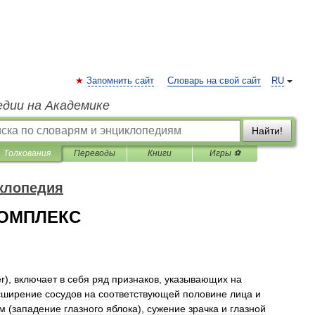
Запомнить сайт
Словарь на свой сайт
RU
едии на Академике
Найти!
Толкования
Переводы
Книги
Игры ⚽
клопедия
ОМПЛЕКС
r
),
включает
в
себя
ряд
признаков
,
указывающих
на
сширение
сосудов
на
соответствующей
половине
лица
и
м
(
западение
глазного
яблока
),
сужение
зрачка
и
глазной