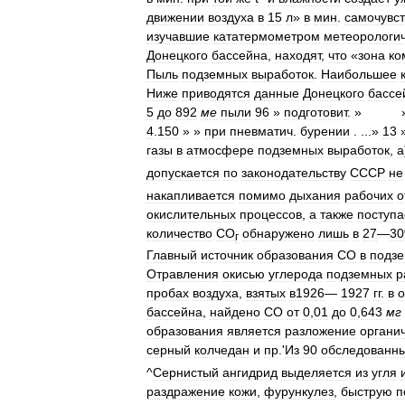
движении
воздуха
в
15
л
»
в
мин
.
самочувс
изучавшие
кататермометром
метеорологи
Донецкого
бассейна
,
находят
,
что
«
зона
ко
Пыль
подземных
выработок
.
Наибольшее
Ниже
приводятся
данные
Донецкого
бассе
5
до
892
ме
пыли
96
»
подготовит
. »
4
.
150
» »
при
пневматич
.
бурении
. ...»
13
газы
в
атмосфере
подземных
выработок
,
а
допускается
по
законодательству
СССР
не
накапливается
помимо
дыхания
рабочих
о
окислительных
процессов
,
а
также
поступа
количество
СО
обнаружено
лишь
в
27
—
30
г
Главный
источник
образования
СО
в
подз
Отравления
окисью
углерода
подземных
р
пробах
воздуха
,
взятых
в1926
—
1927
гг
.
в
о
бассейна
,
найдено
СО
от
0
,
01
до
0
,
643
мг
образования
является
разложение
органи
серный
колчедан
и
пр
.'
Из
90
обследованн
^
Сернистый
ангидрид
выделяется
из
угля
раздражение
кожи
,
фурункулез
,
быструю
п