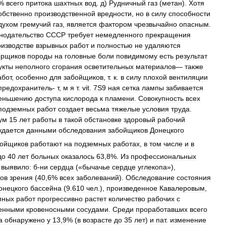
%
всего
притока
шахтных
вод
.
д
)
Рудничный
газ
(
метан
).
Хотя
обственно
производственной
вредности
,
но
в
силу
способности
духом
гремучий
газ
,
является
фактором
чрезвычайно
опасным
.
нодательство
СССР
требует
немедленного
прекращения
оизводстве
взрывных
работ
и
полностью
не
удаляются
орщиков
породы
на
головные
боли
повидимому
есть
результат
укты
неполного
сгорания
осветительных
материалов
—
также
абот
,
особенно
для
забойщиков
,
т
.
к
.
в
силу
плохой
вентиляции
предохранитель
-
т
,
м
я
т
.
vit
.
7S9
ная
сетка
лампы
забивается
еньшению
доступа
кислорода
к
пламени
.
Совокупность
всех
подземных
работ
создает
весьма
тяжелые
условия
труда
.
ум
15
лет
работы
в
такой
обстановке
здоровый
рабочий
ждается
данными
обследования
забойщиков
Донецкого
бойщиков
работают
на
подземных
работах
,
в
том
числе
и
в
до
40
лет
больных
оказалось
63
,
8
%.
Из
профессиональных
выявило:
б
-
ни
сердца
(«
бычачье
сердце
углекопа
»),
нов
зрения
(
40
,
6
%
всех
заболеваний
).
Обследование
состояния
онецкого
бассейна
(
9
.
610
чел
.),
произведенное
Кавалеровым
,
мных
работ
прогрессивно
растет
количество
рабочих
с
енными
кровеносными
сосудами
.
Среди
проработавших
всего
а
обнаружено
у
13
,
9
% (
в
возрасте
до
35
лет
)
и
пат
.
изменение