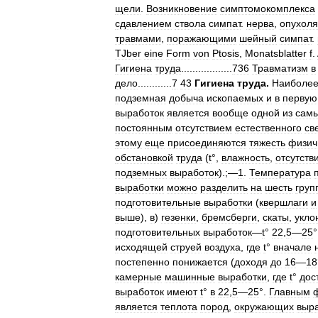
щели
.
Возникновение
симптомокомплекса
сдавлением
ствола
симпат
.
нерва
,
опухол
травмами
,
поражающими
шейный
симпат
.
TJber
eine
Form
von
Ptosis
,
Monatsblatter
f
.
Гигиена
труда
..................
736
Травматизм
в
дело
............
7
43
Гигиена
труда
.
Наиболе
подземная
добыча
ископаемых
и
в
первую
выработок
является
вообще
одной
из
сам
постоянным
отсутствием
естественного
св
этому
еще
присоединяются
тяжесть
физич
обстановкой
труда
(
t
°,
влажность
,
отсутств
подземных
выработок
).;—
1
.
Температура
выработки
можно
разделить
на
шесть
груп
подготовительные
выработки
(
квершлаги
и
выше
),
в
)
гезенки
,
бремсберги
,
скаты
,
укло
подготовительных
выработок
—
t
°
22
,
5
—
25
°
исходящей
струей
воздуха
,
где
t
°
вначале
постепенно
понижается
(
доходя
до
16
—
18
камерные
машинные
выработки
,
где
t
°
дос
выработок
имеют
t
°
в
22
,
5
—
25
°.
Главным
является
теплота
пород
,
окружающих
выр