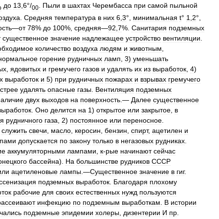
до
13
,
6
°/
.
Пыли
в
шахтах
Черембасса
при
самой
пыльной
о
00
оздуха
.
Средняя
температура
в
них
6
,
3
°,
минимальная
t
°
1
,
2
°,
ость
—
от
78
%
до
100
%,
средняя
—
92
,
7
%.
Санитария
подземных
т
существенное
значение
надлежащее
устройство
вентиляции
.
обходимое
количество
воздуха
людям
и
животным
,
нормальное
горение
рудничных
ламп
,
3
)
уменьшать
ых
,
ядовитых
и
гремучего
газов
и
удалять
их
из
выработок
,
4
)
х
выработок
и
5
)
при
рудничных
пожарах
и
взрывах
гремучего
стрее
удалять
опасные
газы
.
Вентиляция
подземных
наличие
двух
выходов
на
поверхность
.—
Далее
существенное
выработок
.
Оно
делится
на
1
)
открытое
или
закрытое
,
в
ия
рудничного
газа
,
2
)
постоянное
или
переносное
.
служить
свечи
,
масло
,
керосин
,
бензин
,
спирт
,
ацетилен
и
пами
допускается
по
закону
только
в
негазовых
рудниках
.
ие
аккумуляторными
лампами
,
к
-
рые
начинают
сейчас
онецкого
бассейна
).
На
большинстве
рудников
СССР
или
ацетиленовые
лампы
.—
Существенное
значение
в
гиг
.
ссенизация
подземных
выработок
.
Благодаря
плохому
ток
рабочие
для
своих
естественных
нужд
пользуются
рассеивают
инфекцию
по
подземным
выработкам
.
В
истории
чались
подземные
эпидемии
холеры
,
дизентерии
И
пр
.