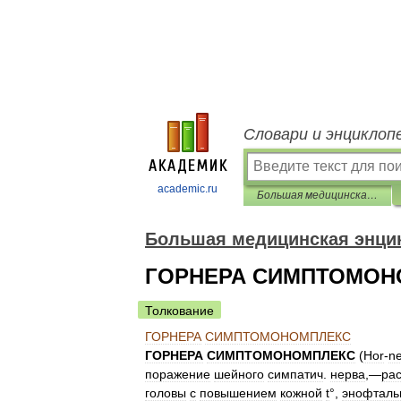
Словари и энциклоп
academic.ru
Большая медицинская энциклопедия
Большая медицинская энци
ГОРНЕРА СИМПТОМОН
Толкование
ГОРНЕРА
СИМПТОМОНОМПЛЕКС
ГОРНЕРА
СИМПТОМОНОМПЛЕКС
(
Hor
-
ne
поражение
шейного
симпатич
.
нерва
,—
ра
головы
с
повышением
кожной
t
°,
энофталь