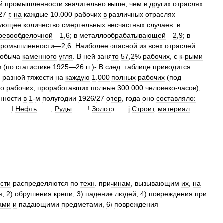
й
промышленности
значительно
выше
,
чем
в
других
отраслях
.
27
г
.
на
каждые
10
.
000
рабочих
в
различных
отраслях
дующее
количество
смертельных
несчастных
случаев:
в
ревообделочной
—
1
,
6
;
в
металлообрабатывающей
—
2
,
9
;
в
промышленности
—
2
,
6
.
Наиболее
опасной
из
всех
отраслей
добыча
каменного
угля
.
В
ней
занято
57
,
2
%
рабочих
,
с
к
-
рыми
в
(
по
статистике
1925
—
26
гг
.)-
В
след
.
таблице
приводится
в
разной
тяжести
на
каждую
1
.
000
полных
рабочих
(
под
ло
рабочих
,
проработавших
полные
300
.
000
человеко
-
часов
);
нности
в
1
-
м
полугодии
1926
/
27
опер
,
года
оно
составляло:
.....
I
Нефть
...... ;
Руды
....... !
Золото
......
j
Строит
,
материал
сти
распределяются
по
техн
.
причинам
,
вызывающим
их
,
на
я
,
2
)
обрушения
крепи
,
3
)
падение
людей
,
4
)
повреждения
при
ами
и
падающими
предметами
,
6
)
повреждения