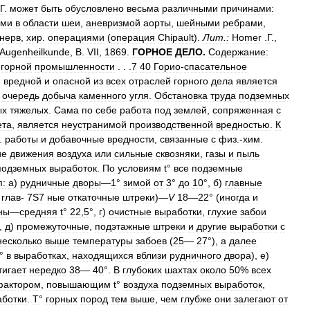
Г
.
может
быть
обусловлено
весьма
различными
причинами:
ями
в
области
шеи
,
аневризмой
аорты
,
шейными
ребрами
,
нерв
,
хир
.
операциями
(
операция
Chipault
).
Лит
.
:
Homer
.
Г
.,
Augenheilkunde
,
B
.
VII
,
1869
.
ГОРНОЕ
ДЕЛО
.
Содержание:
горной
промышленности
. . .
7
40
Горио
-
спасательное
е
вредной
и
опасной
из
всех
отраслей
горного
дела
является
очередь
добыча
каменного
угля
.
Обстановка
труда
подземных
ых
тяжелых
.
Сама
по
себе
работа
под
землей
,
сопряженная
с
ета
,
является
неустранимой
производственной
вредностью
.
К
.
работы
и
добавочные
вредности
,
связанные
с
физ
.-
хим
.
ие
движения
воздуха
или
сильные
сквозняки
,
газы
и
пыль
подземных
выработок
.
По
условиям
t
°
все
подземные
п:
а
)
рудничные
дворы
—
1
°
зимой
от
3
°
до
10
°,
б
)
главные
глав
-
7S7
ные
откаточные
штреки
)—
V
18
—
22
° (
иногда
и
ны
—
средняя
t
°
22
,
5
°,
г
)
очистные
выработки
,
глухие
забои
,
д
)
промежуточные
,
подэтажные
штреки
и
другие
выработки
с
несколько
выше
температуры
забоев
(
25
—
27
°),
а
далее
°
в
выработках
,
находящихся
вблизи
рудничного
двора
),
е
)
тигает
нередко
38
—
40
°.
В
глубоких
шахтах
около
50
%
всех
фактором
,
повышающим
t
°
воздуха
подземных
выработок
,
аботки
.
Т
°
горных
пород
тем
выше
,
чем
глубже
они
залегают
от