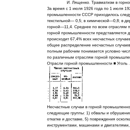
И
.
Лященко
.
Травматизм
в
горно
За
время
с
1
июля
1926
года
по
1
июля
19
промышленности
СССР
приходилось
сле
текстильной
—
0
,
5
;
в
химической
—
0
,
8
;
в
де
горной
—
11
,
4
.
Среднее
по
всем
отраслям
горной
промышленности
представляется
происходит
67
,
4
%
всех
несчастных
случае
общее
распределение
несчастных
случае
полным
рабочим
понимается
условно
чис
по
различным
отраслям
горной
промышле
Отрасли
горной
промышленности
■
Уголь
.
Несчастные
случаи
в
горной
промышленно
следующие
группы:
1
)
обвалы
и
обрушени
откатке
и
доставке
,
5
)
повреждения
осколк
инструментами
,
машинами
и
двигателями
,