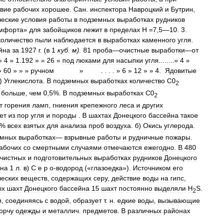
твие
рабочих
хорошее
.
Сан
.
инспектора
Навроцкий
и
Бутрин
,
ческие
условия
работы
в
подземных
выработках
рудников
мфорта
»
для
забойщиков
лежит
в
пределах
Н
=
7
,
5
—
10
.
3
.
количество
пыли
наблюдается
в
выработках
каменного
угля
.
йна
за
1927
г
. (
в
1
куб
.
м
).
81
проба
—
очистные
выработки
—
от
»
4
»
1
.
192
»
»
26
»
под
люками
для
насыпки
угля
........»
4
»
»
60
»
»
»
ручном
»
. . . . »
6
»
12
» »
4
.
Ядовитые
)
Углекислота
.
В
подземных
выработках
количество
С0
2
больше
,
чем
0
,
5
%.
В
подземных
выработках
С0
2
т
горения
ламп
,
гниения
крепежного
леса
и
других
ет
из
пор
угля
и
породы
.
В
шахтах
Донецкого
бассейна
такое
%
всех
взятых
для
анализа
проб
воздуха
.
б
)
Окись
углерода
.
емных
выработках
—
взрывные
работы
и
рудничные
пожары
.
абочих
со
смертными
случаями
отмечаются
ежегодно
.
В
480
чистных
и
подготовительных
выработках
рудников
Донецкого
на
1
л
.
в
)
С
е
р
о
-
водород
(«
глазоедка
»).
Источником
его
ческих
веществ
,
содержащих
серу
,
действие
воды
на
гипс
,
ых
шахт
Донецкого
бассейна
15
шахт
постоянно
выделяли
H
S
.
2
и
,
соединяясь
с
водой
,
образует
т
.
н
.
едкие
воды
,
вызывающие
орчу
одежды
и
металлич
.
предметов
.
В
различных
районах